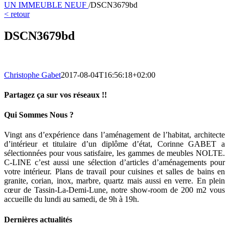
UN IMMEUBLE NEUF
/
DSCN3679bd
< retour
DSCN3679bd
Christophe Gabet
2017-08-04T16:56:18+02:00
Partagez ça sur vos réseaux !!
Facebook
Twitter
LinkedIn
Pinterest
Email
Qui Sommes Nous ?
Vingt ans d’expérience dans l’aménagement de l’habitat, architecte
d’intérieur et titulaire d’un diplôme d’état, Corinne GABET a
sélectionnées pour vous satisfaire, les gammes de meubles NOLTE.
C-LINE c’est aussi une sélection d’articles d’aménagements pour
votre intérieur. Plans de travail pour cuisines et salles de bains en
granite, corian, inox, marbre, quartz mais aussi en verre. En plein
cœur de Tassin-La-Demi-Lune, notre show-room de 200 m2 vous
accueille du lundi au samedi, de 9h à 19h.
Dernières actualités