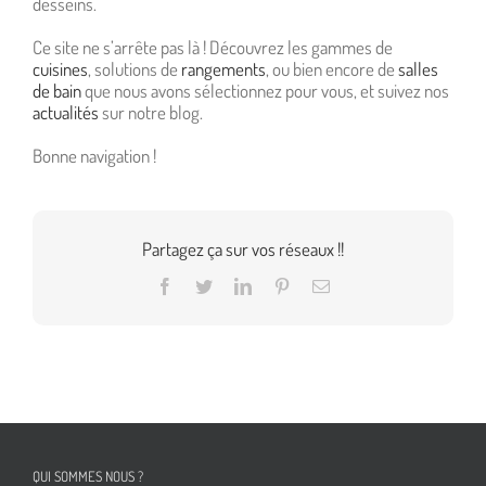
desseins.
Ce site ne s’arrête pas là ! Découvrez les gammes de
c
uisines
, solutions de
r
angements
, ou bien encore de
salles
de bain
que nous avons sélectionnez pour vous, et suivez nos
actualités
sur notre blog.
Bonne navigation !
Partagez ça sur vos réseaux !!
Facebook
Twitter
LinkedIn
Pinterest
Email
QUI SOMMES NOUS ?