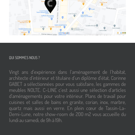
QUI SOMMES NOUS ?
Vingt ans d’expérience dans l’aménagement de l’habitat,
architecte d’intérieur et titulaire d’un diplôme d’état, Corinne
GABET a sélectionnées pour vous satisfaire, les gammes de
meubles NOLTE. C-LINE c’est aussi une sélection d’articles
d’aménagements pour votre intérieur. Plans de travail pour
cuisines et salles de bains en granite, corian, inox, marbre,
quartz mais aussi en verre. En plein cœur de Tassin-La-
Demi-Lune, notre show-room de 200 m2 vous accueille du
lundi au samedi, de 9h à 19h.