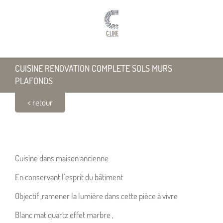
Passer
au
contenu
CUISINE RENOVATION COMPLETE SOLS MURS
PLAFONDS
< retour
CUISINE RENOVATION COMPLETE SOLS MURS
PLAFONDS
Cuisine dans maison ancienne
En conservant l’esprit du bâtiment
Objectif ,ramener la lumière dans cette pièce à vivre
Blanc mat quartz effet marbre ,