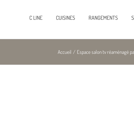
C LINE
CUISINES
RANGEMENTS
S
Accueil
/
Espace salon tv réaménagé pa