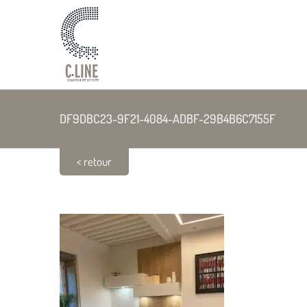
Passer
au
contenu
DF9DBC23-9F21-4084-ADBF-29B4B6C7155F
< retour
DF9DBC23-9F21-4084-ADBF-29B4B6C7155F