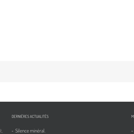
DERNIÈRES ACTUALITÉS
M
t,
Silence minéral.