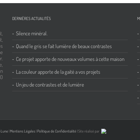
DERNIÈRES ACTUALITÉS
M
t,
Silence minéral.
t,
es
Quand le gris se fait lumière de beaux contrastes
ne
r.
Ce projet apporte de nouveaux volumes à cette maison
e,
in
La couleur apporte de la gaité a vos projets
00
Un jeu de contrastes et de lumière
-Lune
|
Mentions Légales
|
Politique de Confidentialité
| Site réalisé par