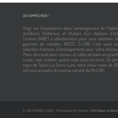
QUI SOMMES NOUS ?
Vingt ans d’expérience dans l’aménagement de l’habita
architecte d’intérieur et titulaire d’un diplôme d’éta
Corinne GABET a sélectionnées pour vous satisfaire, l
gammes de meubles NOLTE. C-LINE c’est aussi u
sélection d’articles d’aménagements pour votre intérieu
Plans de travail pour cuisines et salles de bains en granit
corian, inox, marbre, quartz mais aussi en verre. En ple
cœur de Tassin-La-Demi-Lune, notre show-room de 2
m2 vous accueille du lundi au samedi, de 9h à 19h.
C-LINE CUISINES © 2022 - 5 Promenade des Tuileries - 69160
Tassin-La-Demi