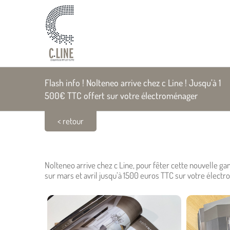
Passer
au
contenu
Flash info ! Nolteneo arrive chez c Line ! Jusqu’à 1
500€ TTC offert sur votre électroménager
< retour
Flash info ! Nolteneo arrive chez c Line ! Jusqu’à 1 
Nolteneo arrive chez c Line, pour fêter cette nouvelle gam
sur mars et avril jusqu’à 1500 euros TTC sur votre élect