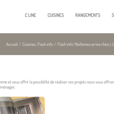
C LINE
CUISINES
RANGEMENTS
S
Accueil
/
Cuisines
,
Flash info
/
Flash info ! Nolteneo arrive chez c
500€ TTC offert sur votre électroménager
me et vous offrir la possibilité de réaliser vos projets nous vous offro
roménager.