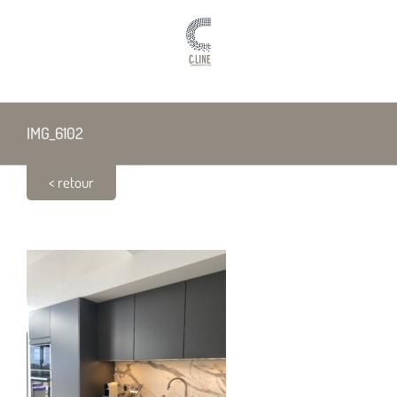
Passer
au
contenu
IMG_6102
< retour
IMG_6102