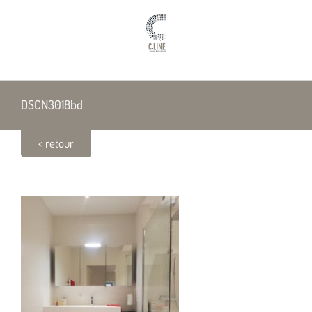
Passer
au
contenu
DSCN3018bd
< retour
DSCN3018bd