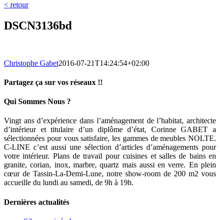
< retour
DSCN3136bd
Christophe Gabet
2016-07-21T14:24:54+02:00
Partagez ça sur vos réseaux !!
Facebook
Twitter
LinkedIn
Pinterest
Email
Qui Sommes Nous ?
Vingt ans d’expérience dans l’aménagement de l’habitat, architecte
d’intérieur et titulaire d’un diplôme d’état, Corinne GABET a
sélectionnées pour vous satisfaire, les gammes de meubles NOLTE.
C-LINE c’est aussi une sélection d’articles d’aménagements pour
votre intérieur. Plans de travail pour cuisines et salles de bains en
granite, corian, inox, marbre, quartz mais aussi en verre. En plein
cœur de Tassin-La-Demi-Lune, notre show-room de 200 m2 vous
accueille du lundi au samedi, de 9h à 19h.
Dernières actualités