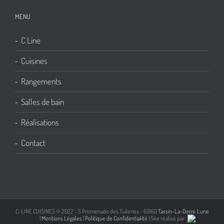
MENU
C Line
Cuisines
Rangements
Salles de bain
Réalisations
Contact
C-LINE CUISINES © 2022 - 5 Promenade des Tuileries - 69160
Tassin-La-Demi-Lune
|
Mentions Légales
|
Politique de Confidentialité
| Site réalisé par