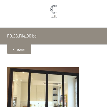
Passer
au
contenu
PD_28_File_001bd
< retour
PD_28_File_001bd