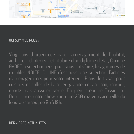
QUI SOMMES NOUS ?
Vingt ans d’expérience dans l’aménagement de l’habitat,
architecte d’intérieur et titulaire d’un diplôme d’état, Corinne
GABET a sélectionnées pour vous satisfaire, les gammes de
meubles NOLTE. C-LINE c’est aussi une sélection d’articles
d’aménagements pour votre intérieur. Plans de travail pour
cuisines et salles de bains en granite, corian, inox, marbre,
quartz mais aussi en verre. En plein cœur de Tassin-La-
Demi-Lune, notre show-room de 200 m2 vous accueille du
lundi au samedi, de 9h à 19h.
DERNIÈRES ACTUALITÉS