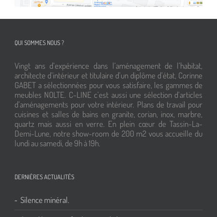
QUI SOMMES NOUS ?
Vingt ans d’expérience dans l’aménagement de l’habitat,
architecte d’intérieur et titulaire d’un diplôme d’état, Corinne
GABET a sélectionnées pour vous satisfaire, les gammes de
meubles NOLTE. C-LINE c’est aussi une sélection d’articles
d’aménagements pour votre intérieur. Plans de travail pour
cuisines et salles de bains en granite, corian, inox, marbre,
quartz mais aussi en verre. En plein cœur de Tassin-La-
Demi-Lune, notre show-room de 200 m2 vous accueille du
lundi au samedi, de 9h à 19h.
DERNIÈRES ACTUALITÉS
Silence minéral.