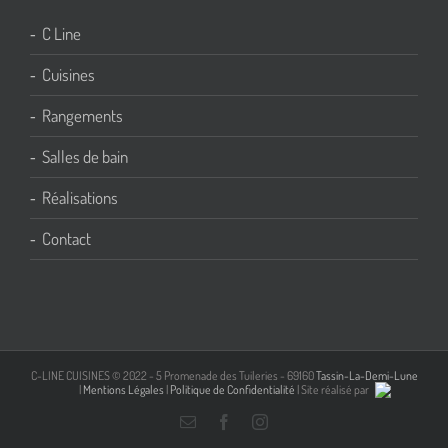
C Line
Cuisines
Rangements
Salles de bain
Réalisations
Contact
C-LINE CUISINES © 2022 - 5 Promenade des Tuileries - 69160
Tassin-La-Demi-Lune
|
Mentions Légales
|
Politique de Confidentialité
| Site réalisé par
Email
Facebook
Instagram