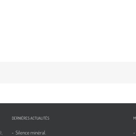
DERNIÈRES ACTUALITÉS
M
t,
Silence minéral.