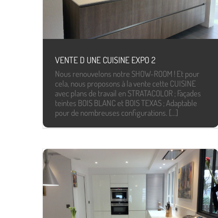
VENTE D UNE CUISINE EXPO 2
Nous renouvelons notre SHOW-ROOM ! Et pour
cela, nous proposons à la vente cette CUISINE
avec plans de travail en STRATACOLOR ; Façades
teintes BOIS BLANC et BOIS TEXAS ; Adaptable
pour de nombreuses configurations. [...]