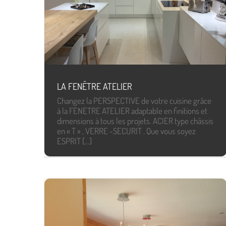
LA FENÊTRE ATELIER
Changez la PERSPECTIVE de votre cuisine grâce
à la FENETRE ATELIER adaptable en finitions et
dimensions à tous les projets. ACIER type châssis
en « T » , VERRE -SECURIT . Que vous soyez
ESPRIT [...]