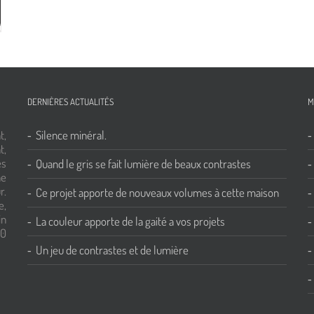
DERNIÈRES ACTUALITÉS
M
t,
Silence minéral.
t,
es
Quand le gris se fait lumière de beaux contrastes
ne
r.
Ce projet apporte de nouveaux volumes à cette maison
e,
in
La couleur apporte de la gaité a vos projets
00
Un jeu de contrastes et de lumière