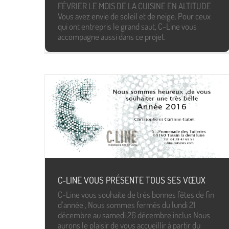
FÉVRIER LE MOIS DE LA CUISINE EN ALTITUDE
Vous avez envie de soleil et de neige. Pour ceux
qui ont entrepris le grand saut, C-Line vous
accompagne aussi dans ce projet.
C-LINE VOUS PRÉSENTE TOUS SES VŒUX
C-Line vous souhaite de très bonnes fêtes de fin
d’année , Nous sommes fermés du lundi 21
décembre au samedi 26 décembre inclus Nous
aurons le plaisir de vous accueillir à partir du