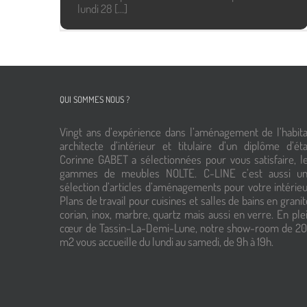
lundi 28 [...]
QUI SOMMES NOUS ?
Vingt ans d’expérience dans l’aménagement de l’habita
architecte d’intérieur et titulaire d’un diplôme d’éta
Corinne GABET a sélectionnées pour vous satisfaire, l
gammes de meubles NOLTE. C-LINE c’est aussi u
sélection d’articles d’aménagements pour votre intérieu
Plans de travail pour cuisines et salles de bains en granit
corian, inox, marbre, quartz mais aussi en verre. En ple
cœur de Tassin-La-Demi-Lune, notre show-room de 2
m2 vous accueille du lundi au samedi, de 9h à 19h.