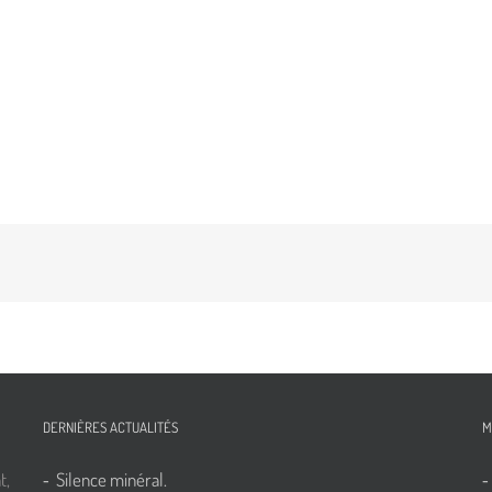
DERNIÈRES ACTUALITÉS
M
t,
Silence minéral.