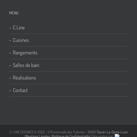
MENU
C Line
Cuisines
Rangements
Salles de bain
Réalisations
Contact
C-LINE CUISINES © 2022 - 5 Promenade des Tuileries - 69160
Tassin-La-Demi-Lune
|
Mentions Légales
|
Politique de Confidentialité
| Site réalisé par