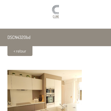
Passer
au
contenu
DSCN4320bd
< retour
DSCN4320bd