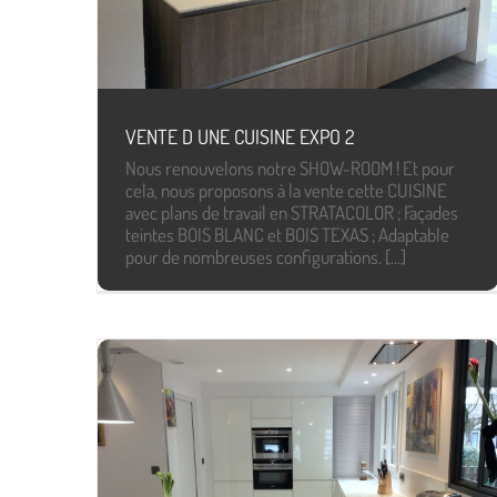
VENTE D UNE CUISINE EXPO 2
Nous renouvelons notre SHOW-ROOM ! Et pour
cela, nous proposons à la vente cette CUISINE
avec plans de travail en STRATACOLOR ; Façades
teintes BOIS BLANC et BOIS TEXAS ; Adaptable
pour de nombreuses configurations. [...]