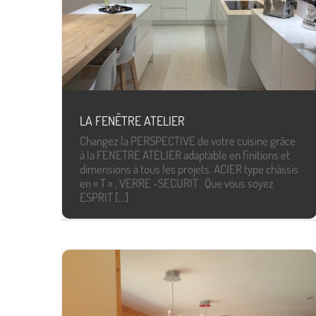
LA FENÊTRE ATELIER
Changez la PERSPECTIVE de votre cuisine grâce
à la FENETRE ATELIER adaptable en finitions et
dimensions à tous les projets. ACIER type châssis
en « T » , VERRE -SECURIT . Que vous soyez
ESPRIT [...]