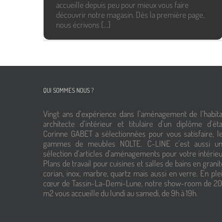
accueille depuis peu pour mieux vous faire
découvrir notre magasin. Dès la première page,
nous écrivons [...]
QUI SOMMES NOUS ?
Vingt ans d’expérience dans l’aménagement de l’habita
architecte d’intérieur et titulaire d’un diplôme d’éta
Corinne GABET a sélectionnées pour vous satisfaire, l
gammes de meubles NOLTE. C-LINE c’est aussi u
sélection d’articles d’aménagements pour votre intérieu
Plans de travail pour cuisines et salles de bains en granit
corian, inox, marbre, quartz mais aussi en verre. En ple
cœur de Tassin-La-Demi-Lune, notre show-room de 2
m2 vous accueille du lundi au samedi, de 9h à 19h.