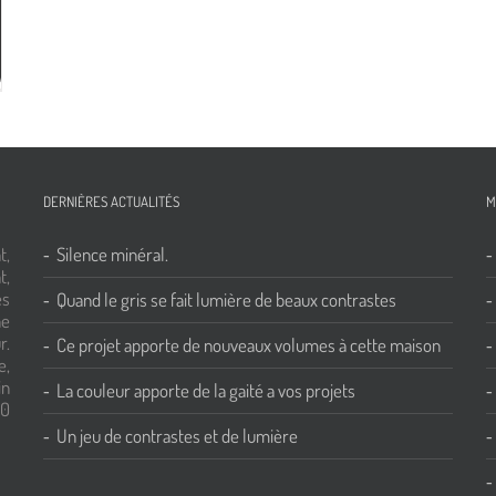
DERNIÈRES ACTUALITÉS
M
t,
Silence minéral.
t,
es
Quand le gris se fait lumière de beaux contrastes
ne
r.
Ce projet apporte de nouveaux volumes à cette maison
e,
in
La couleur apporte de la gaité a vos projets
00
Un jeu de contrastes et de lumière