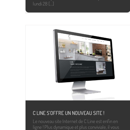
lundi 28 [...]
C LINE S’OFFRE UN NOUVEAU SITE !
Le nouveau site Internet de C Line est enfin en
ligne ! Plus dynamique et plus conviviale, il vous