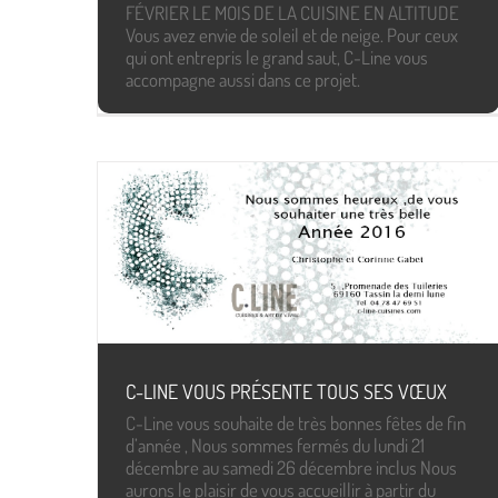
FÉVRIER LE MOIS DE LA CUISINE EN ALTITUDE
Vous avez envie de soleil et de neige. Pour ceux
qui ont entrepris le grand saut, C-Line vous
accompagne aussi dans ce projet.
C-LINE VOUS PRÉSENTE TOUS SES VŒUX
C-Line vous souhaite de très bonnes fêtes de fin
d’année , Nous sommes fermés du lundi 21
décembre au samedi 26 décembre inclus Nous
aurons le plaisir de vous accueillir à partir du