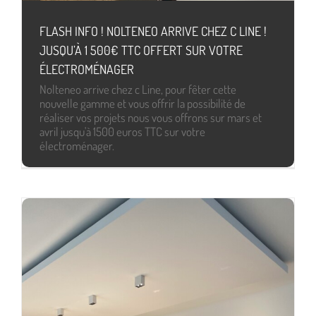
FLASH INFO ! NOLTENEO ARRIVE CHEZ C LINE !
JUSQU’À 1 500€ TTC OFFERT SUR VOTRE
ÉLECTROMÉNAGER
Nolteneo arrive chez c Line, pour fêter cette
nouvelle gamme et vous offrir la possibilité de
réaliser vos projets nous vous offrons sur mars et
avril jusqu'à 1500 euros TTC sur votre
électroménager.